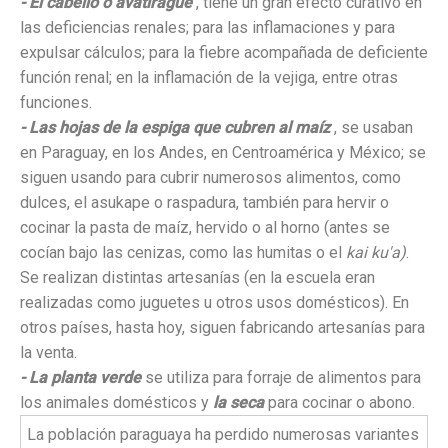
- El cabello o avatirague
, tiene un gran efecto curativo en
las deficiencias renales; para las inflamaciones y para
expulsar cálculos; para la fiebre acompañada de deficiente
función renal; en la inflamación de la vejiga, entre otras
funciones.
- Las hojas de la espiga que cubren al maíz
, se usaban
en Paraguay, en los Andes, en Centroamérica y México; se
siguen usando para cubrir numerosos alimentos, como
dulces, el asukape o raspadura, también para hervir o
cocinar la pasta de maíz, hervido o al horno (antes se
cocían bajo las cenizas, como las humitas o el
kai ku'a)
.
Se realizan distintas artesanías (en la escuela eran
realizadas como juguetes u otros usos domésticos). En
otros países, hasta hoy, siguen fabricando artesanías para
la venta.
- La planta verde
se utiliza para forraje de alimentos para
los animales domésticos y
la seca
para cocinar o abono.
La población paraguaya ha perdido numerosas variantes